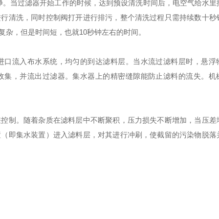
净。当过滤器开始工作的时候，达到预设清洗时间后，电空气给水里
进行清洗，同时控制阀打开进行排污，整个清洗过程只需持续数十秒
复杂，但是时间短，也就10秒钟左右的时间。
进口流入布水系统，均匀的到达滤料层。当水流过滤料层时，悬浮
收集，并流出过滤器。集水器上的精密缝隙能防止滤料的流失。机
差控制。随着杂质在滤料层中不断聚积，压力损失不断增加，当压差
置（即集水装置）进入滤料层，对其进行冲刷，使截留的污染物脱落