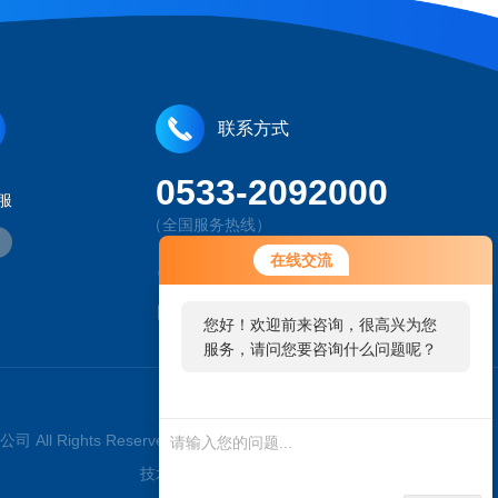
联系方式
0533-2092000
服
（全国服务热线）
在线交流
山东省淄博市经济开发区工业园鲲鹏路
207764460@qq.com
您好！欢迎前来咨询，很高兴为您
服务，请问您要咨询什么问题呢？
司 All Rights Reserved 工信部备案号：
鲁ICP备11020647号-8
技术支持：
环保在线
管理登录
sitemap.xml