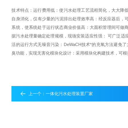
技术特点：
运行费用低：使污水处理工艺流程简化，大大降
自身消化，仅有少量的污泥排出
处理效率高：经反应器后，
系统，使系统处于运行状态
商业价值高：大面积管理间可做
据污水处理量确定处理规模，现场安装
适应性强： 可广泛适
活的运行方式
无噪音污染：DeWaCH技术*的充氧方法避免
臭功能，实现无害化
模块化设计：采用模块化构建技术，可根
上一个：
一体化污水处理装置厂家