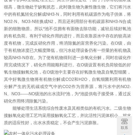
很高，微生物处于缺氧状态，此时微生物为兼性微生物，它们将污水
中的有机氮转化分解成NH3-N，同时利用有机碳源作为电子供体，将
NO2-N、NO3-N转换成N2，而且还利用部分有机碳源和NH3-N合成
新的细胞物质。所以*池不仅拥有有面物去除功能，减轻后续好氧池
的有机负荷。有利于硝化作用的进行，而且依靠原水中存在的较高浓
度有机物，完成反硝化作用，终消除氮的富营养化污染。在O级，由
于有机物浓度已大幅度降低，但污水处理设备仍有一些量的有机物及
较高NH3-N存在。为了使有机物得到进一步氧化分解，同时在碳化作
用完成情况下，硝化作用能顺利进行。在O级设置有机负荷较低的好
氧生物接触氧化池，在O级池中主要存在好氧微生物及自氧型细菌，
其中好氧微生物将有机物分解成CO2和H2O，自氧细菌利用有机物
分解产生的无机碳或空气中的CO2作为营养源，将污水中的NO2-
N、NO3——NO级池的出水流到*池，为*池提供电子接受体，通过反
硝化作用终消除氮污染。
能够处理生活系统综合性废水及其相类似的有机污水。二级生物
接触氧化处理工艺均采用接触氧化工艺，并比活性污泥体积小，对水
质的适应性好，出水水质稳定，不会产生污泥膨胀。
联系