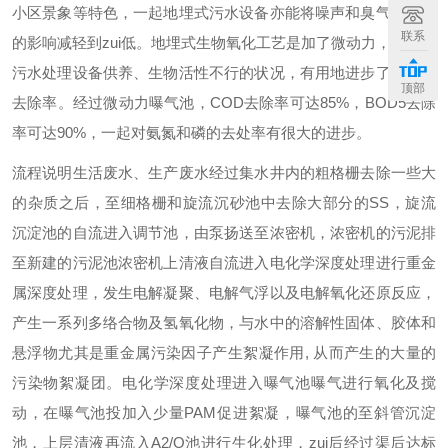
小区景象等特色，一起地埋式污水设备亦能将噪声和臭气对居民
联系
的影响减轻到zui低。地埋式生物氧化工艺是加了微动力，改变了
污水处理设备供养、生物活性不行的状况，有用地进步了污染物
顶部
去除率。经过微动力曝气池，COD去除率可达85%，BOD5去除
率可达90%，一起对氨氮和磷的去处率有很大的进步。
流程说明
生活废水、生产废水经过集水井内的粗格栅去除一些大
的杂质之后，至细格栅和旋流沉砂池中去除大部分的SS，旋流
沉淀池的自流进入调节池，由泵扬送至浓密机，浓密机的污泥排
至新建的污泥池浓密机上清液自流进入电化学深度处理进行重金
属深度处理，发生电解凝聚、电解气浮以及电解氧化还原反应，
产生一系列多络合物及氢氧化物，与水中的溶解性固体、胶体和
悬浮物尤其是重金属污染因子产生絮凝作用, 从而产生的大量的
污染物絮凝团。电化学深度处理进入曝气池曝气进行氧化及搅
动，在曝气池投加入少量PAM促进絮凝，曝气池的至斜管沉淀
池，上层清液再流入A2/O池进行生化处理，zui后经过渠后达标