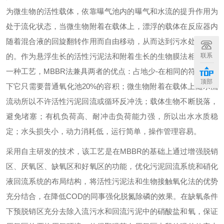
为微生物的活性载体，依靠曝气池内的曝气和水流的提升作用为
处于流化状态，当微生物附着在载体上，漂浮的载体在反应器内
随着混合液的回旋翻转作用而自由移动，从而达到污水处理的目
的。
作为悬浮生长的活性污泥法和附着生长的生物膜法相结合的
联系
一种工艺，MBBR法兼具两者的优点：占地少-在相同的符合条件
顶部
下它只需要普通氧化池20%的容积；微生物附着在载体上随水流
流动所以不许活性污泥回流或循环反冲洗；载体生物不断脱落，
避免堵塞；有机负荷高、耐冲击负荷能力强，所以出水水质稳
定；水头损失小，动力消耗低，运行简单，操作管理容易。
采用自主研发的技术，该工艺是在MBBR的基础上通过增强脱销
区、厌氧区、缺氧区和好氧区的功能，优化污泥回流系统和硝化
液回流系统的布局结构，将活性污泥法和生物接触氧化法的优势
充分结合，在降低COD的同事强化脱氮除磷的效果。在缺氧条件
下预脱销区充分去除入流污水和回流污泥中的硝酸盐和氧，保证