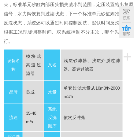
束，标准单元砂缸内部压头损失减小到范围，定压装置给出复原
信号，水力阀恢复到过滤状态，下一个标准单元砂缸则准备进入
联系
反洗状态，系统还可以通过时间控制反洗、默认时间反洗一次，
根据工况现场调整时间、双系统控制不分主次，哪个先到先执
顶部
行。
+
模块式
设备名
浅层砂滤器、浅层介质过滤
高速过
又名
称
器、高速过滤器
滤器
单套过滤水量从10m3/h-2000
品牌
良成
水量
m3/h
系统
35-40
流速
反洗
依次反冲洗
m/h
顺序
反冲洗