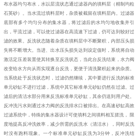
布水器均匀布水，水以层流状态通过滤器内的填料层（精制均粒
石英砂）。当水流过填料层时，杂质被截留在填料层内。过滤器
底部有多个均匀分布的集水器，将过滤后的水均匀地收集并引
出，平流过滤，可以使过滤器在高流速下过滤，仍可达到较好过
滤的效果。
反洗状态
随着杂质在填料层中不断聚积，内部压头损
失将不断增大。当进、出水压头损失达到设定值时，系统将自动
激活定压差装置使其转换至反洗状态，当此台反洗结束，水力阀
改变给水方向从而实现逐台反洗，更便于清洗聚积起来的杂质。
当系统处于反洗状态时，过滤仍然继续，其中要进行反洗的标准
单元砂缸不进行过滤，系统中其它标准单元砂缸仍然在过滤。过
滤后的清洁水部分用来反洗标准单元砂缸，其余仍送到用户处。
反冲洗污水则通过水力阀的反洗排水口被排出。在高速砂缸高效
过滤系统中，特殊的集水器设计可使填料之间填料相互搓洗， 限
度地提高反冲洗效率，减少所需的反洗水（清洁水），同时反洗
时没有跑料现象。一个标准单元砂缸反洗为3分钟，反冲洗结