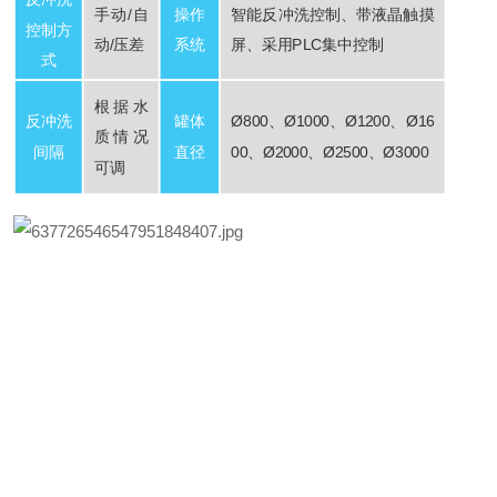
手动/自
操作
智能反冲洗控制、带液晶触摸
控制方
动/压差
系统
屏、采用PLC集中控制
式
根据水
反冲洗
罐体
Ø800、Ø1000、Ø1200、Ø16
质情况
间隔
直径
00、Ø2000、Ø2500、Ø3000
可调