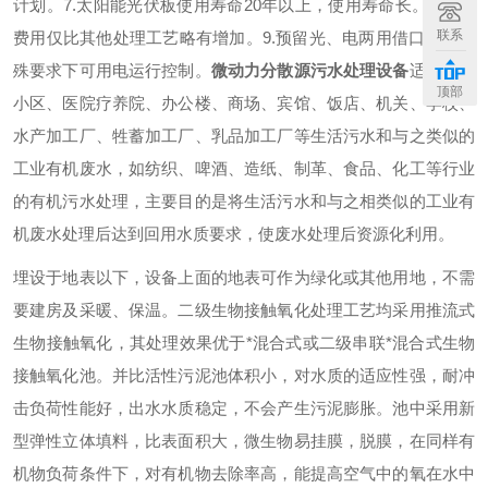
计划。
7.太阳能光伏板使用寿命20年以上，使用寿命长。
8.投资
联系
费用仅比其他处理工艺略有增加。
9.预留光、电两用借口，在特
殊要求下可用电运行控制。
微动力分散源污水处理设备
适宜住宅
顶部
小区、医院疗养院、办公楼、商场、宾馆、饭店、机关、学校、
水产加工厂、牲蓄加工厂、乳品加工厂等生活污水和与之类似的
工业有机废水，如纺织、啤酒、造纸、制革、食品、化工等行业
的有机污水处理，主要目的是将生活污水和与之相类似的工业有
机废水处理后达到回用水质要求，使废水处理后资源化利用。
埋设于地表以下，设备上面的地表可作为绿化或其他用地，不需
要建房及采暖、保温。二级生物接触氧化处理工艺均采用推流式
生物接触氧化，其处理效果优于*混合式或二级串联*混合式生物
接触氧化池。并比活性污泥池体积小，对水质的适应性强，耐冲
击负荷性能好，出水水质稳定，不会产生污泥膨胀。池中采用新
型弹性立体填料，比表面积大，微生物易挂膜，脱膜，在同样有
机物负荷条件下，对有机物去除率高，能提高空气中的氧在水中