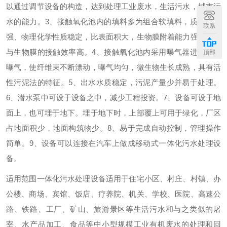
以通过调节设备的构造，达到处理工业废水，生活污水，城市污
水的能力。
3、接触氧化池内的填料多为组合软填料，质轻、高
联系
强、物理化学性质稳定，比表面积大，生物膜附着能力强，污水
与生物膜的接触效率高。
4、接触氧化池内采用曝气器进行鼓风
顶部
曝气，使纤维束不断漂动，曝气均匀，微生物生长成熟，具有活
性污泥法的特征。
5、出水水质稳定，污泥产量少并易于处理。
6、潜水泵中可设于设备之中，减少工程投资。
7、设备可设于地
面上，也可埋于地下。埋于地下时，上部覆上可用于绿化，厂区
占地面积少，地面构筑物少。
8、易于完成自动控制，管理操作
简单。
9、设备可以连接在汽车上做成移动式一体化污水处理设
备。
适用范围
一体化污水处理设备适用于住宅小区、村庄、村镇、办
公楼、商场、宾馆、饭店、疗养院、机关、学校、医院、高速公
路、铁路、工厂、矿山、旅游景区等生活污水和与之类似的屠
宰、水产品加工、食品等中小型规模工业有机废水的处理和回