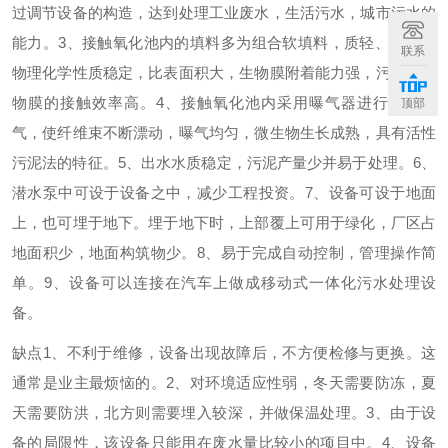
过调节设备的构造，达到处理工业废水，生活污水，城市污水的
能力。
3、接触氧化池内的填料多为组合软填料，质轻、高强、
联系
物理化学性质稳定，比表面积大，生物膜附着能力强，污水与生
物膜的接触效率高。
4、接触氧化池内采用曝气器进行鼓风曝
顶部
气，使纤维束不断漂动，曝气均匀，微生物生长成熟，具有活性
污泥法的特征。
5、出水水质稳定，污泥产量少并易于处理。
6、
潜水泵中可设于设备之中，减少工程投资。
7、设备可设于地面
上，也可埋于地下。埋于地下时，上部覆上可用于绿化，厂区占
地面积少，地面构筑物少。
8、易于完成自动控制，管理操作简
单。
9、设备可以连接在汽车上做成移动式一体化污水处理设
备。
缺点
1、不利于维修，设备出现故障后，不方便检修与更换。这
通常是业主最烦恼的。
2、对环境适应性弱，冬天需要防冻，夏
天需要防洪，北方则需要埋入较深，并做保温处理。
3、由于设
备的局限性，该设备只能用在废水量比较小的项目中。
4、设备