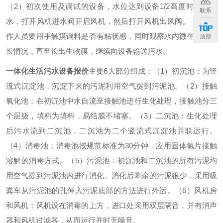
（2）初次使用及调试的设备，水位达到设备1/2高度时停止进
联系
水，打开风机进水阀开启风机，然后打开风机出风阀。
（3）工
作人员要用手触摸调料是否有粘状感，同时观察水内微生物的生
顶部
长情况，直至长出生物膜，继续向设备输送污水。
一体化生活污水设备报价
主要6大部分组成：
（1）初沉池：为竖
流式沉淀池，沉淀下来的污泥利用空气提到污泥池。
（2）接触
氧化池：在初沉池中水自流至接触池进行生化处理，接触池分三
个层级，填料为填料，易结膜不堵塞。
（3）二沉池：生化处理
后污水流到二沉池，二沉池为二个竖流式沉淀池并联运行。
（4）消毒池：消毒池按规范标准为30分钟，应用固体氯片接触
溶解的消毒方式。
（5）污泥池：初沉池和二沉池的所有污泥均
用空气提到污泥池内进行消化。消化后剩余的污泥很少，采用吸
粪车从污泥池的孔伸入污泥底部的方法进行外运。
（6）风机房
和风机：风机设在消毒的上方，进口处采用双层隔音，并有消声
器和风机过滤器，从而运行并时无噪音。