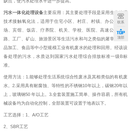
缺点，使污水处理水平进一步提高。
污水一体化处理设备
主要应用：其主要处理手段是采用生化处理
技术接触氧化法，适用于住宅小区、村庄、村镇、办公楼、商
联系
场、宾馆、饭店、疗养院、机关、学校、医院、高速公路、铁
顶部
路、工厂、矿山、旅游景区等生活污水和与之类似的屠宰、水产
品加工、食品等中小型规模工业有机废水的处理和回用。经该设
备处理的污水，水质达到国家污水处理综合排放标准一级B标
准。
使用方法：
1.能够处理生活系统综合性废水及其相类似的有机废
水。
2.采用具有耐腐蚀、等特性的不锈钢10年以上，碳钢20年以
上，玻璃钢50 年以上。
3.全套装置施工简单、操作容易，所有机
械设备均为自动化控制，全部装置可设置于地表以下。
工艺选择：
1、A/O工艺
2、SBR工艺