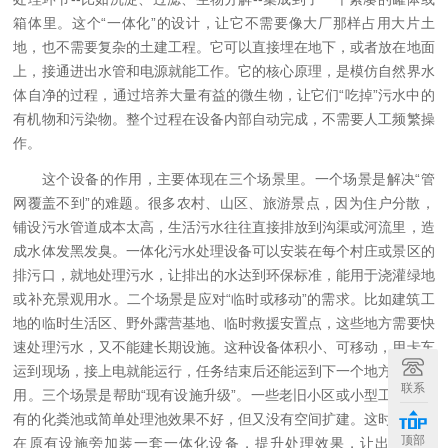
箱体里。这个“一体化”的设计，让它不需要像大厂那样占用大片土
地，也不需要复杂的土建工程。它可以直接埋在地下，或者放在地面
上，接通进出水管和电源就能工作。它的核心原理，是模仿自然界水
体自净的过程，通过培养大量有益的微生物，让它们“吃掉”污水中的
有机物和污染物。整个过程在设备内部自动完成，不需要人工频繁操
作。
这个设备的作用，主要体现在三个场景里。一个场景是解决“管
网覆盖不到”的难题。很多农村、山区、旅游景点，因为住户分散，
铺设污水管道成本太高，生活污水往往直接排放到沟渠或河流里，造
成水体发黑发臭。一体化污水处理设备可以安装在每个村庄或景区的
排污口，就地处理污水，让排出的水达到环保标准，能用于浇灌绿地
或补充景观用水。二个场景是应对“临时或移动”的需求。比如建筑工
地的临时生活区、野外露营基地、临时救援安置点，这些地方需要快
速处理污水，又不能建长期设施。这种设备体积小、可移动，用卡车
运到现场，接上电就能运行，任务结束后还能运到下一个地方继续使
联系
用。三个场景是帮助“现有设施升级”。一些老旧小区或小型工厂，原
有的化粪池或简单处理池效果不好，但又没有空间扩建。这时，可以
顶部
在原有设施旁加装一套一体化设备，提升处理效果，让出水更干